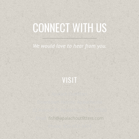
CONNECT WITH US
We would love to hear from you.
VISIT
Apalach Outfitters
Downtown Historic Apalachicola
32 Avenue D, Apalachicola, FL 32320
Email:
fish@apalachoutfitters.com
Phone: 850-653-3474