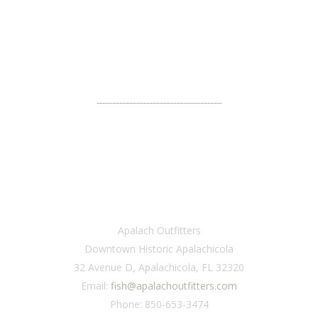
CONNECT WITH US
We would love to hear from you.
VISIT
Apalach Outfitters
Downtown Historic Apalachicola
32 Avenue D, Apalachicola, FL 32320
Email:
fish@apalachoutfitters.com
Phone: 850-653-3474