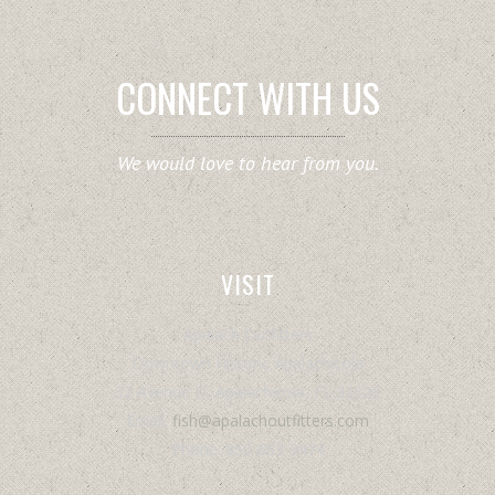
CONNECT WITH US
We would love to hear from you.
VISIT
Apalach Outfitters
Downtown Historic Apalachicola
32 Avenue D, Apalachicola, FL 32320
Email:
fish@apalachoutfitters.com
Phone: 850-653-3474